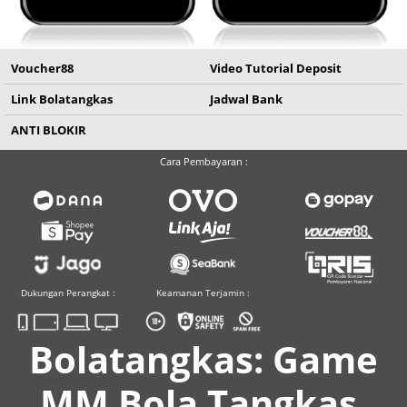
Voucher88
Video Tutorial Deposit
Link Bolatangkas
Jadwal Bank
ANTI BLOKIR
Cara Pembayaran :
Dukungan Perangkat :
Keamanan Terjamin :
Bolatangkas: Game
MM Bola Tangkas,